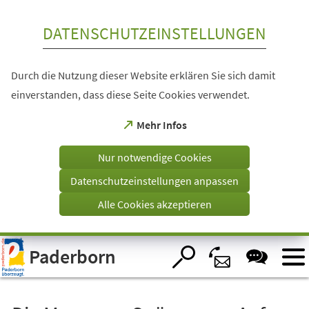
Inhalt anspringen
DATENSCHUTZEINSTELLUNGEN
Durch die Nutzung dieser Website erklären Sie sich damit
einverstanden, dass diese Seite Cookies verwendet.
(Öffnet
Mehr Infos
in
einem
Nur notwendige Cookies
neuen
Tab)
Datenschutzeinstellungen anpassen
Alle Cookies akzeptieren
Visuelle
Paderborn
Assistenzsoftware
öffnen.