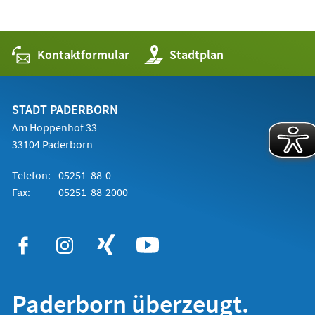
Kontaktformular
(Öffnet
Stadtplan
in
einem
neuen
Tab)
STADT PADERBORN
Am Hoppenhof 33
33104 Paderborn
Telefon:
05251 88-0
Fax:
05251 88-2000
Paderborn überzeugt.