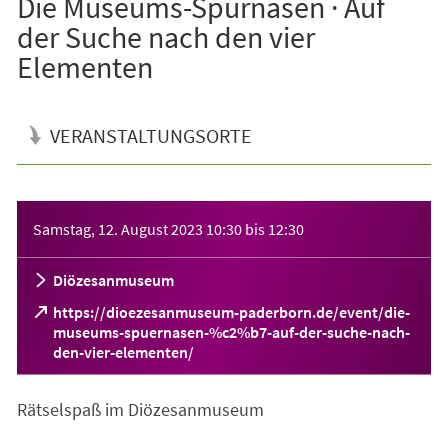
Die Museums-Spürnasen · Auf
der Suche nach den vier
Elementen
VERANSTALTUNGSORTE
Veranstaltungsinformationen
Samstag, 12. August 2023
10:30
bis
12:30
Diözesanmuseum
https://dioezesanmuseum-paderborn.de/event/die-
museums-spuernasen-%c2%b7-auf-der-suche-nach-
(Öffnet
den-vier-elementen/
in
einem
Rätselspaß im Diözesanmuseum
neuen
Tab)