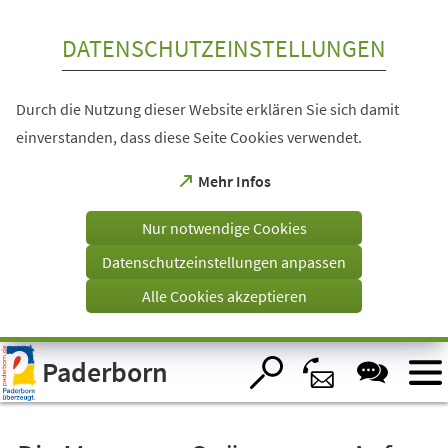
Inhalt anspringen
DATENSCHUTZEINSTELLUNGEN
Durch die Nutzung dieser Website erklären Sie sich damit
einverstanden, dass diese Seite Cookies verwendet.
(Öffnet
Mehr Infos
in
einem
Nur notwendige Cookies
neuen
Tab)
Datenschutzeinstellungen anpassen
Alle Cookies akzeptieren
Visuelle
Paderborn
Assistenzsoftware
öffnen.