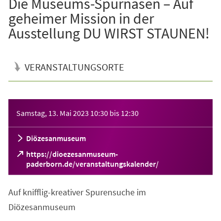
Die Museums-Spürnasen – Auf
geheimer Mission in der
Ausstellung DU WIRST STAUNEN!
VERANSTALTUNGSORTE
Veranstaltungsinformationen
Samstag, 13. Mai 2023
10:30
bis
12:30
Diözesanmuseum
https://dioezesanmuseum-
(Öffnet
paderborn.de/veranstaltungskalender/
in
einem
Auf knifflig-kreativer Spurensuche im
neuen
Tab)
Diözesanmuseum