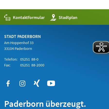
Kontaktformular
(Öffnet
Stadtplan
in
einem
neuen
Tab)
STADT PADERBORN
Am Hoppenhof 33
33104 Paderborn
Telefon:
05251 88-0
Fax:
05251 88-2000
Paderborn überzeugt.