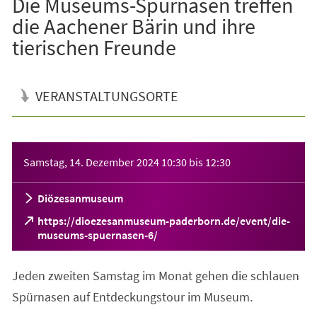
Die Museums-Spürnasen treffen
die Aachener Bärin und ihre
tierischen Freunde
VERANSTALTUNGSORTE
Veranstaltungsinformationen
Samstag, 14. Dezember 2024
10:30
bis
12:30
Diözesanmuseum
https://dioezesanmuseum-paderborn.de/event/die-
(Öffnet
museums-spuernasen-6/
in
einem
Jeden zweiten Samstag im Monat gehen die schlauen
neuen
Tab)
Spürnasen auf Entdeckungstour im Museum.