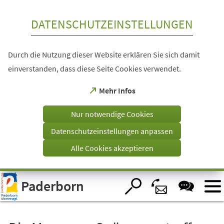
Inhalt anspringen
DATENSCHUTZEINSTELLUNGEN
Durch die Nutzung dieser Website erklären Sie sich damit
einverstanden, dass diese Seite Cookies verwendet.
(Öffnet
Mehr Infos
in
einem
Nur notwendige Cookies
neuen
Tab)
Datenschutzeinstellungen anpassen
Alle Cookies akzeptieren
Visuelle
Paderborn
Assistenzsoftware
öffnen.