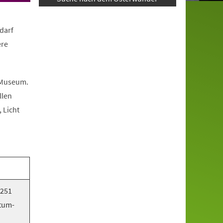
darf
ere
 Museum.
llen
 Licht
5251
tum-