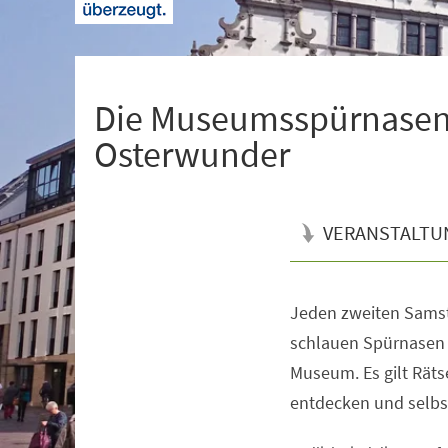
+
1
Die Museumsspürnasen
Osterwunder
VERANSTALTU
Jeden zweiten Samst
Veranstaltungsinformationen
schlauen Spürnasen 
Museum. Es gilt Räts
entdecken und selbst