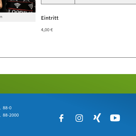
rn
Eintritt
4,00 €
 88-0
 88-2000