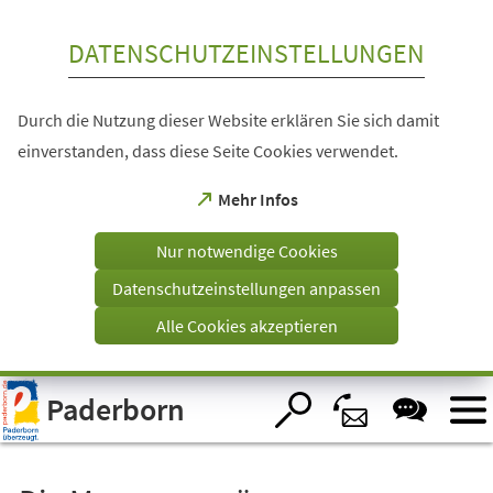
Inhalt anspringen
DATENSCHUTZEINSTELLUNGEN
Durch die Nutzung dieser Website erklären Sie sich damit
einverstanden, dass diese Seite Cookies verwendet.
(Öffnet
Mehr Infos
in
einem
Nur notwendige Cookies
neuen
Tab)
Datenschutzeinstellungen anpassen
Alle Cookies akzeptieren
Visuelle
Paderborn
Assistenzsoftware
öffnen.