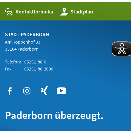
Kontaktformular
(Öffnet
Stadtplan
in
einem
neuen
Tab)
STADT PADERBORN
Am Hoppenhof 33
33104 Paderborn
Telefon:
05251 88-0
Fax:
05251 88-2000
Paderborn überzeugt.