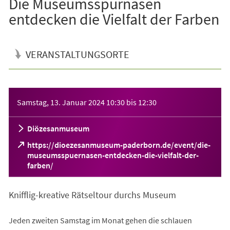
Die Museumsspürnasen
entdecken die Vielfalt der Farben
VERANSTALTUNGSORTE
Veranstaltungsinformationen
Samstag, 13. Januar 2024
10:30
bis
12:30
Diözesanmuseum
https://dioezesanmuseum-paderborn.de/event/die-
museumsspuernasen-entdecken-die-vielfalt-der-
(Öffnet
farben/
in
einem
Knifflig-kreative Rätseltour durchs Museum
neuen
Tab)
Jeden zweiten Samstag im Monat gehen die schlauen