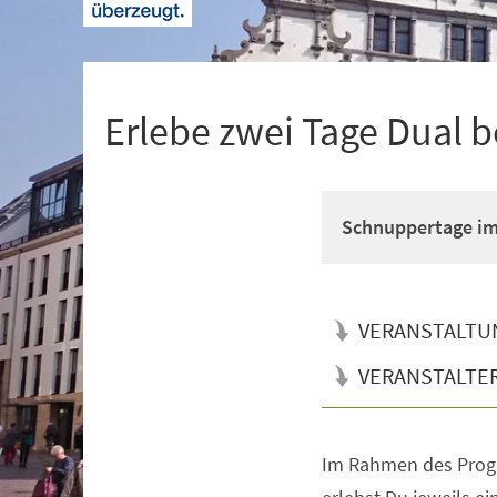
+
1
Erlebe zwei Tage Dual 
Schnuppertage im 
VERANSTALTU
VERANSTALTE
Im Rahmen des Prog
Veranstaltungsinformationen