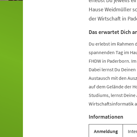
erlebst Du jeweils 
Hause Weidmüller so
der Wirtschaft in Pad
Das erwartet Dich a
Du erlebst im Rahmen d
spannenden Tag im Hau
FHDW in Paderborn. Im U
Dabei lernst Du Deine
Austausch mit den Ausz
auf dem Gelände der H
Studiums, lernst Deine
Wirtschaftsinformatik 
Informationen
Anmeldung
Inte