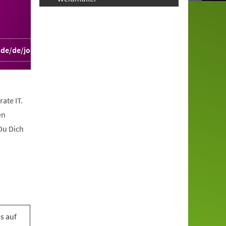
.de/de/jobboard/
ate IT.
en
Du Dich
s auf