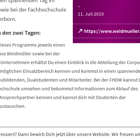
einen spannenden Tag im
–
wie bei der Fachhochschule
11. Juli 2019
erborn.
https://www.weidmueller
n den zwei Tagen:
(Öffnet
in
ieses Programms jeweils einen
einem
se Weidmüller sowie bei der
neuen
nternehmen erhältst Du einen Einblick in die Abteilung der Corpor
Tab)
n möglichen Einsatzbereich kennen und kommst in einen spannend
ubildenden, Dualstudenten und Mitarbeiter. Bei der FHDW kannst 
ochschule umsehen und bekommst Informationen zum Ablauf des
 Ansprechpartner kennen und kannst dich mit Studenten der
austauschen.
ressiert? Dann bewirb Dich jetzt über unsere Website. Wir freuen un