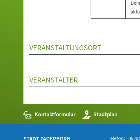
Dein
aktu
VERANSTALTUNGSORT
VERANSTALTER
Kontaktformular
(Öffnet
Stadtplan
in
einem
neuen
Tab)
STADT PADERBORN
Telefon:
05251