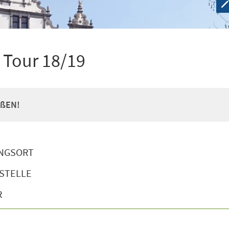
 Tour 18/19
ßEN!
NGSORT
STELLE
R