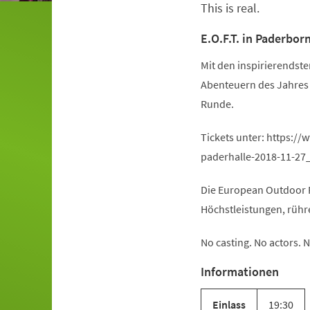
This is real.
Veranstaltungsinformationen
E.O.F.T. in Paderbor
Mit den inspirierends
Abenteuern des Jahres s
Runde.
Tickets unter: https:/
paderhalle-2018-11-27
Die European Outdoor F
Höchstleistungen, rüh
No casting. No actors. N
Informationen
Einlass
19:30