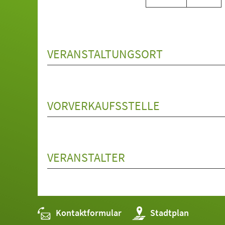
VERANSTALTUNGSORT
VORVERKAUFSSTELLE
VERANSTALTER
Kontaktformular
(Öffnet
Stadtplan
in