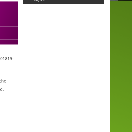
201819-
che
d.