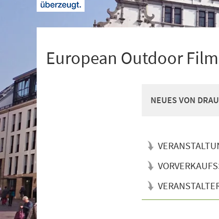
+
1
European Outdoor Film
NEUES VON DRAU
VERANSTALTU
VORVERKAUFS
VERANSTALTE