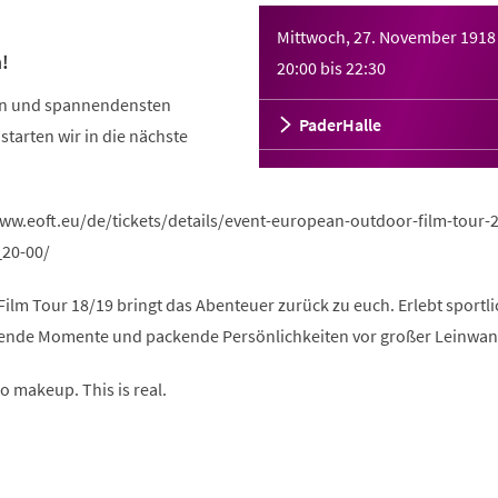
Mittwoch, 27. November 1918
n!
20:00
bis
22:30
ten und spannendensten
PaderHalle
tarten wir in die nächste
/www.eoft.eu/de/tickets/details/event-european-outdoor-film-tour-
_20-00/
ilm Tour 18/19 bringt das Abenteuer zurück zu euch. Erlebt sportli
rende Momente und packende Persönlichkeiten vor großer Leinwan
o makeup. This is real.