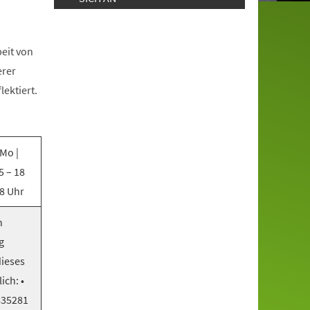
beit von
erer
lektiert.
Mo |
5 – 18
18 Uhr
n
g
dieses
ich: •
835281