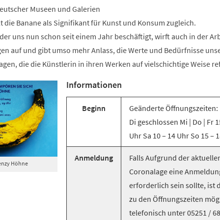
deutscher Museen und Galerien
ilt die Banane als Signifikant für Kunst und Konsum zugleich.
er uns nun schon seit einem Jahr beschäftigt, wirft auch in der Ar
gen auf und gibt umso mehr Anlass, die Werte und Bedürfnisse uns
agen, die die Künstlerin in ihren Werken auf vielschichtige Weise ref
Informationen
Beginn
Geänderte Öffnungszeiten: 
Di geschlossen Mi | Do | Fr 1
Uhr Sa 10 – 14 Uhr So 15 – 
Anmeldung
Falls Aufgrund der aktuelle
renzy Höhne
Coronalage eine Anmeldun
erforderlich sein sollte, ist 
zu den Öffnungszeiten mögl
telefonisch unter 05251 / 6