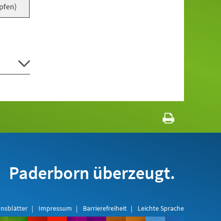
opfen)
Paderborn überzeugt.
nsblätter
Impressum
Barrierefreiheit
Leichte Sprache