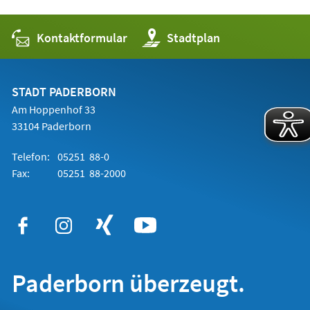
Kontaktformular
(Öffnet
Stadtplan
in
einem
neuen
Tab)
STADT PADERBORN
Am Hoppenhof 33
33104 Paderborn
Telefon:
05251 88-0
Fax:
05251 88-2000
Paderborn überzeugt.