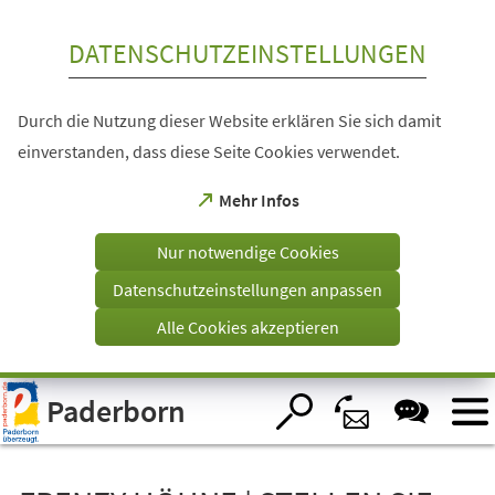
Inhalt anspringen
DATENSCHUTZEINSTELLUNGEN
Durch die Nutzung dieser Website erklären Sie sich damit
einverstanden, dass diese Seite Cookies verwendet.
(Öffnet
Mehr Infos
in
einem
Nur notwendige Cookies
neuen
Tab)
Datenschutzeinstellungen anpassen
Alle Cookies akzeptieren
Visuelle
Paderborn
Assistenzsoftware
öffnen.