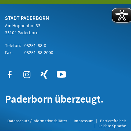
in
einem
neuen
Tab)
STADT PADERBORN
Am Hoppenhof 33
33104 Paderborn
Telefon:
05251 88-0
Fax:
05251 88-2000
Paderborn überzeugt.
Datenschutz / Informationsblätter
Impressum
Barrierefreiheit
Leichte Sprache