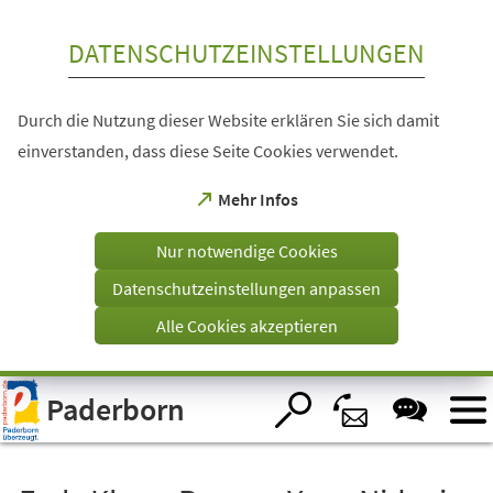
Inhalt anspringen
DATENSCHUTZEINSTELLUNGEN
Durch die Nutzung dieser Website erklären Sie sich damit
einverstanden, dass diese Seite Cookies verwendet.
(Öffnet
Mehr Infos
in
einem
Nur notwendige Cookies
neuen
Tab)
Datenschutzeinstellungen anpassen
Alle Cookies akzeptieren
Visuelle
Paderborn
Assistenzsoftware
öffnen.