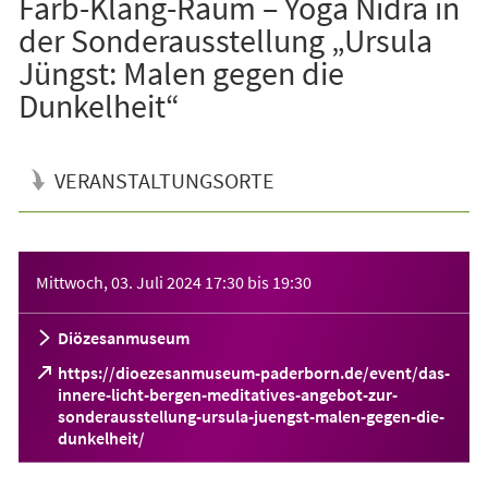
Farb-Klang-Raum – Yoga Nidra in
der Sonderausstellung „Ursula
Jüngst: Malen gegen die
Dunkelheit“
VERANSTALTUNGSORTE
Veranstaltungsinformationen
Mittwoch, 03. Juli 2024
17:30
bis
19:30
Diözesanmuseum
https://dioezesanmuseum-paderborn.de/event/das-
innere-licht-bergen-meditatives-angebot-zur-
sonderausstellung-ursula-juengst-malen-gegen-die-
(Öffnet
dunkelheit/
in
einem