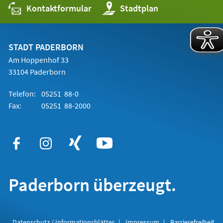
Kontaktformular
(Öffnet
Stadtplan
in
einem
neuen
Tab)
STADT PADERBORN
Am Hoppenhof 33
33104 Paderborn
Telefon:
05251 88-0
Fax:
05251 88-2000
Paderborn überzeugt.
Datenschutz / Informationsblätter
Impressum
Barrierefreiheit