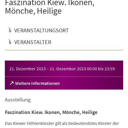
Faszination Kiew. Ikonen,
Mönche, Heilige
VERANSTALTUNGSORT
VERANSTALTER
Veranstaltungsinformationen
21. Dezember 2023
–
21. Dezember 2023
00:00
bis
23:59
(Öffnet
Weitere Informationen
in
einem
Ausstellung
neuen
Tab)
Faszination Kiew. Ikonen, Mönche, Heilige
Das Kiewer Höhlenkloster gilt als bedeutendstes Kloster der