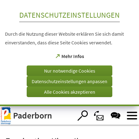
Inhalt anspringen
DATENSCHUTZEINSTELLUNGEN
Durch die Nutzung dieser Website erklären Sie sich damit
einverstanden, dass diese Seite Cookies verwendet.
(Öffnet
Mehr Infos
in
einem
Nur notwendige Cookies
neuen
Tab)
Datenschutzeinstellungen anpassen
Alle Cookies akzeptieren
Visuelle
Paderborn
Assistenzsoftware
öffnen.