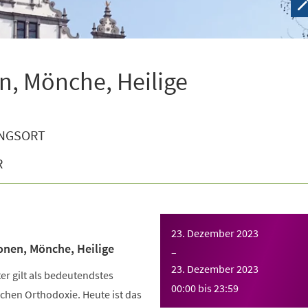
n, Mönche, Heilige
NGSORT
R
23. Dezember 2023
onen, Mönche, Heilige
–
23. Dezember 2023
r gilt als bedeutendstes
00:00
bis
23:59
chen Orthodoxie. Heute ist das