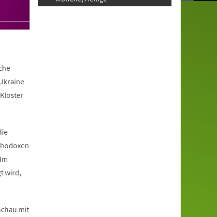
iche
 Ukraine
Kloster
die
rthodoxen
 Im
t wird,
 Schau mit