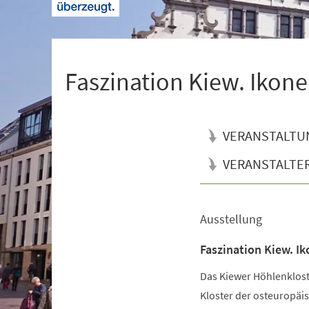
+
1
Faszination Kiew. Ikone
VERANSTALTU
VERANSTALTE
Ausstellung
Veranstaltungsinformationen
Faszination Kiew. Ik
Das Kiewer Höhlenkloste
Kloster der osteuropäis