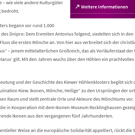
– wie viele andere Kulturgüter
(Öffnet
Weitere Informationen
g bedroht.
in
einem
neuen
sters begann vor rund 1.000
Tab)
 des Dnipro: Dem Eremiten Antonius folgend, siedelten sich in den
luss die ersten Mönche an. Von hier aus verbreitet sich der christl
us“ – jenem mittelalterlichen Großreich, das als Vorläuferstaat der
arus‘ gilt. Mit den Jahren wuchs über den Höhlen ein prachtvolles 
utung und der Geschichte des Kiewer Höhlenklosters begibt sich 
szination Kiew. Ikonen, Mönche, Heilige“ zu den Ursprüngen der o
hen Raum und stellt zentrale Orte und Akteure des Mönchtums vor.
 die in Kooperation mit dem Ikonen-Museum Recklinghausen gezeig
erende Ikonen aus den vergangenen fünf Jahrhunderten.
istentieller Weise an die europäische Solidarität appelliert, rückt die