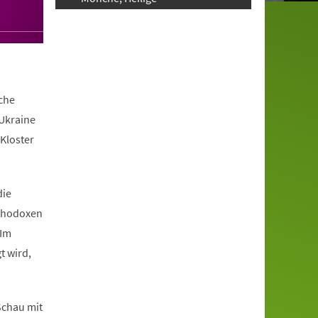
iche
 Ukraine
Kloster
die
rthodoxen
 Im
t wird,
 Schau mit