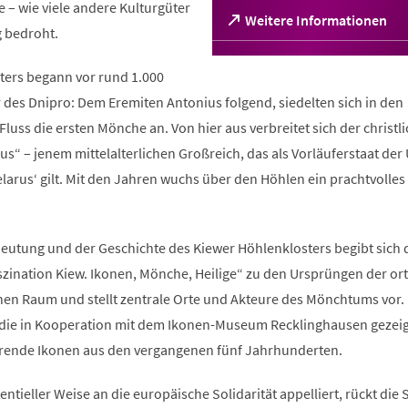
– wie viele andere Kulturgüter
(Öffnet
Weitere Informationen
g bedroht.
in
einem
neuen
sters begann vor rund 1.000
Tab)
 des Dnipro: Dem Eremiten Antonius folgend, siedelten sich in den
luss die ersten Mönche an. Von hier aus verbreitet sich der christl
us“ – jenem mittelalterlichen Großreich, das als Vorläuferstaat der
arus‘ gilt. Mit den Jahren wuchs über den Höhlen ein prachtvolles 
utung und der Geschichte des Kiewer Höhlenklosters begibt sich 
szination Kiew. Ikonen, Mönche, Heilige“ zu den Ursprüngen der o
hen Raum und stellt zentrale Orte und Akteure des Mönchtums vor.
 die in Kooperation mit dem Ikonen-Museum Recklinghausen gezeig
erende Ikonen aus den vergangenen fünf Jahrhunderten.
istentieller Weise an die europäische Solidarität appelliert, rückt die