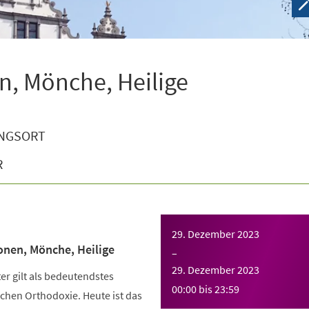
n, Mönche, Heilige
NGSORT
R
29. Dezember 2023
onen, Mönche, Heilige
–
29. Dezember 2023
r gilt als bedeutendstes
00:00
bis
23:59
chen Orthodoxie. Heute ist das