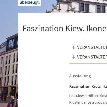
+
1
Faszination Kiew. Ikone
VERANSTALTU
VERANSTALTE
Ausstellung
Veranstaltungsinformationen
Faszination Kiew. Ik
Das Kiewer Höhlenkloste
Kloster der osteuropäis