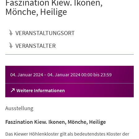
Faszination Kiew. Ikonen,
Mönche, Heilige
VERANSTALTUNGSORT
VERANSTALTER
Veranstaltungsinformationen
04. Januar 2024
–
04. Januar 2024
00:00
bis
23:59
(Öffnet
Weitere Informationen
in
einem
Ausstellung
neuen
Tab)
Faszination Kiew. Ikonen, Mönche, Heilige
Das Kiewer Höhlenkloster gilt als bedeutendstes Kloster der