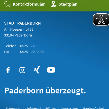
Kontaktformular
(Öffnet
Stadtplan
in
einem
neuen
Tab)
STADT PADERBORN
Am Hoppenhof 33
33104 Paderborn
Telefon:
05251 88-0
Fax:
05251 88-2000
Paderborn überzeugt.
Datenschutz / Informationsblätter
Impressum
Barrierefreiheit