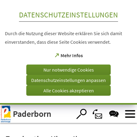
Inhalt anspringen
DATENSCHUTZEINSTELLUNGEN
Durch die Nutzung dieser Website erklären Sie sich damit
einverstanden, dass diese Seite Cookies verwendet.
(Öffnet
Mehr Infos
in
einem
Nur notwendige Cookies
neuen
Tab)
Datenschutzeinstellungen anpassen
Alle Cookies akzeptieren
Visuelle
Paderborn
Assistenzsoftware
öffnen.