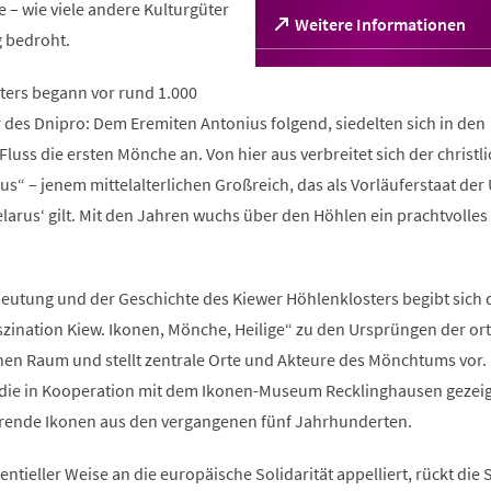
– wie viele andere Kulturgüter
(Öffnet
Weitere Informationen
g bedroht.
in
einem
neuen
sters begann vor rund 1.000
Tab)
 des Dnipro: Dem Eremiten Antonius folgend, siedelten sich in den
luss die ersten Mönche an. Von hier aus verbreitet sich der christl
us“ – jenem mittelalterlichen Großreich, das als Vorläuferstaat der
arus‘ gilt. Mit den Jahren wuchs über den Höhlen ein prachtvolles 
utung und der Geschichte des Kiewer Höhlenklosters begibt sich 
szination Kiew. Ikonen, Mönche, Heilige“ zu den Ursprüngen der o
hen Raum und stellt zentrale Orte und Akteure des Mönchtums vor.
 die in Kooperation mit dem Ikonen-Museum Recklinghausen gezeig
erende Ikonen aus den vergangenen fünf Jahrhunderten.
istentieller Weise an die europäische Solidarität appelliert, rückt die