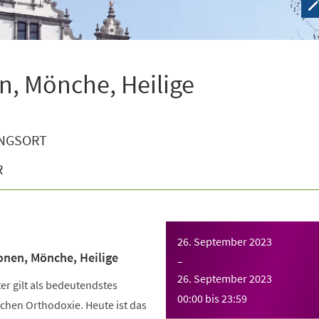
n, Mönche, Heilige
NGSORT
R
26. September 2023
onen, Mönche, Heilige
–
26. September 2023
r gilt als bedeutendstes
00:00
bis
23:59
chen Orthodoxie. Heute ist das