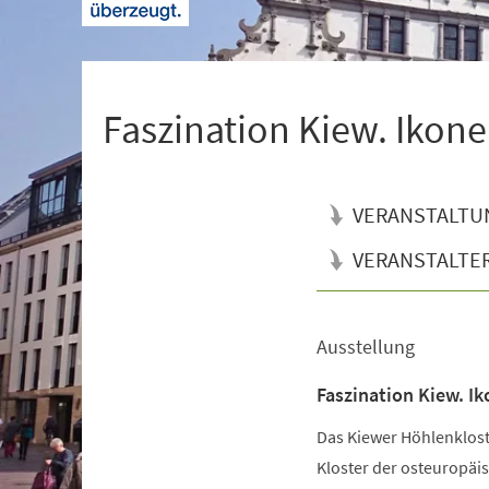
+
1
Faszination Kiew. Ikone
VERANSTALTU
VERANSTALTE
Ausstellung
Veranstaltungsinformationen
Faszination Kiew. Ik
Das Kiewer Höhlenkloste
Kloster der osteuropäis