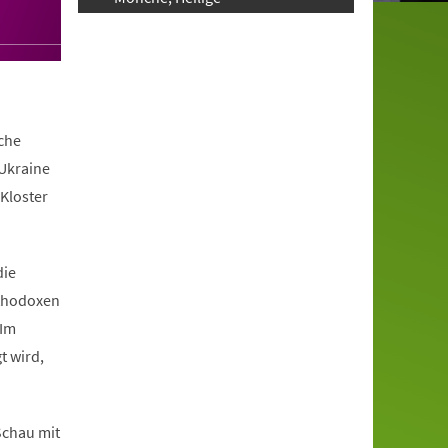
iche
 Ukraine
Kloster
die
rthodoxen
 Im
t wird,
 Schau mit