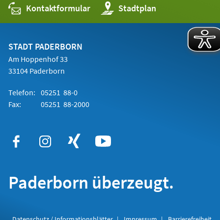
Kontaktformular
(Öffnet
Stadtplan
in
einem
neuen
Tab)
STADT PADERBORN
Am Hoppenhof 33
33104 Paderborn
Telefon:
05251 88-0
Fax:
05251 88-2000
Paderborn überzeugt.
Datenschutz / Informationsblätter
Impressum
Barrierefreiheit