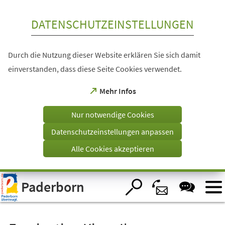
Inhalt anspringen
DATENSCHUTZEINSTELLUNGEN
Durch die Nutzung dieser Website erklären Sie sich damit
einverstanden, dass diese Seite Cookies verwendet.
(Öffnet
Mehr Infos
in
einem
Nur notwendige Cookies
neuen
Tab)
Datenschutzeinstellungen anpassen
Alle Cookies akzeptieren
Visuelle
Paderborn
Assistenzsoftware
öffnen.