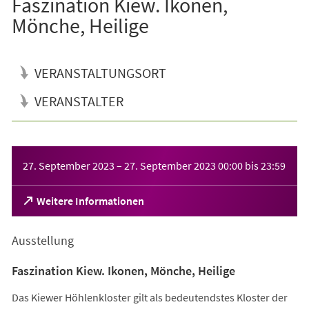
Faszination Kiew. Ikonen,
Mönche, Heilige
VERANSTALTUNGSORT
VERANSTALTER
Veranstaltungsinformationen
27. September 2023
–
27. September 2023
00:00
bis
23:59
(Öffnet
Weitere Informationen
in
einem
Ausstellung
neuen
Tab)
Faszination Kiew. Ikonen, Mönche, Heilige
Das Kiewer Höhlenkloster gilt als bedeutendstes Kloster der