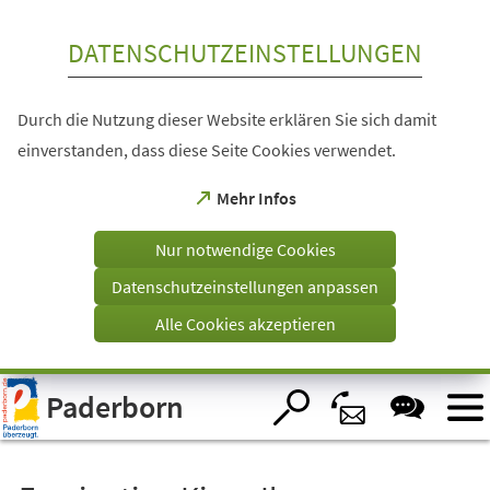
Inhalt anspringen
DATENSCHUTZEINSTELLUNGEN
Durch die Nutzung dieser Website erklären Sie sich damit
einverstanden, dass diese Seite Cookies verwendet.
(Öffnet
Mehr Infos
in
einem
Nur notwendige Cookies
neuen
Tab)
Datenschutzeinstellungen anpassen
Alle Cookies akzeptieren
Visuelle
Paderborn
Assistenzsoftware
öffnen.