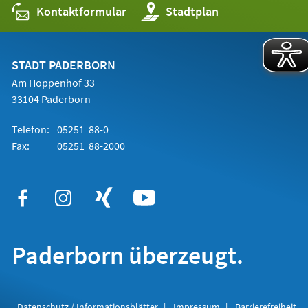
Kontaktformular
(Öffnet
Stadtplan
in
einem
neuen
Tab)
STADT PADERBORN
Am Hoppenhof 33
33104 Paderborn
Telefon:
05251 88-0
Fax:
05251 88-2000
Paderborn überzeugt.
Datenschutz / Informationsblätter
Impressum
Barrierefreiheit