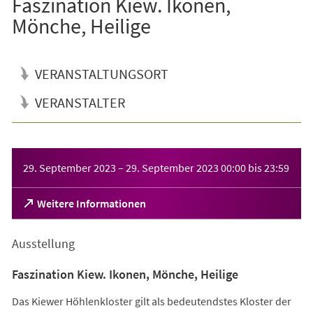
Faszination Kiew. Ikonen,
Mönche, Heilige
VERANSTALTUNGSORT
VERANSTALTER
Veranstaltungsinformationen
29. September 2023
–
29. September 2023
00:00
bis
23:59
(Öffnet
Weitere Informationen
in
einem
Ausstellung
neuen
Tab)
Faszination Kiew. Ikonen, Mönche, Heilige
Das Kiewer Höhlenkloster gilt als bedeutendstes Kloster der