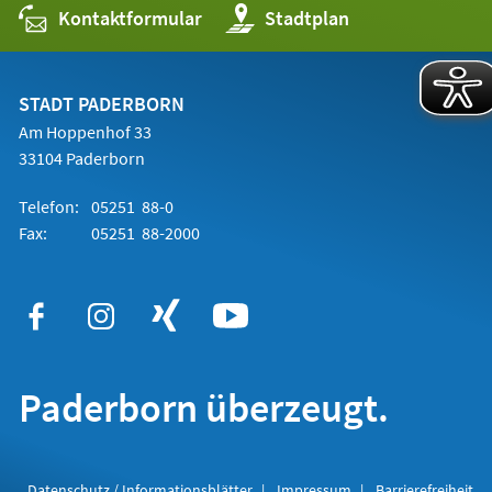
Kontaktformular
(Öffnet
Stadtplan
in
einem
neuen
Tab)
STADT PADERBORN
Am Hoppenhof 33
33104 Paderborn
Telefon:
05251 88-0
Fax:
05251 88-2000
Paderborn überzeugt.
Datenschutz / Informationsblätter
Impressum
Barrierefreiheit