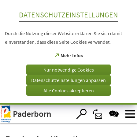
Inhalt anspringen
DATENSCHUTZEINSTELLUNGEN
Durch die Nutzung dieser Website erklären Sie sich damit
einverstanden, dass diese Seite Cookies verwendet.
(Öffnet
Mehr Infos
in
einem
Nur notwendige Cookies
neuen
Tab)
Datenschutzeinstellungen anpassen
Alle Cookies akzeptieren
Visuelle
Paderborn
Assistenzsoftware
öffnen.