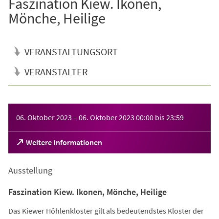
Faszination Kiew. Ikonen,
Mönche, Heilige
VERANSTALTUNGSORT
VERANSTALTER
Veranstaltungsinformationen
06. Oktober 2023
–
06. Oktober 2023
00:00
bis
23:59
(Öffnet
Weitere Informationen
in
einem
Ausstellung
neuen
Tab)
Faszination Kiew. Ikonen, Mönche, Heilige
Das Kiewer Höhlenkloster gilt als bedeutendstes Kloster der