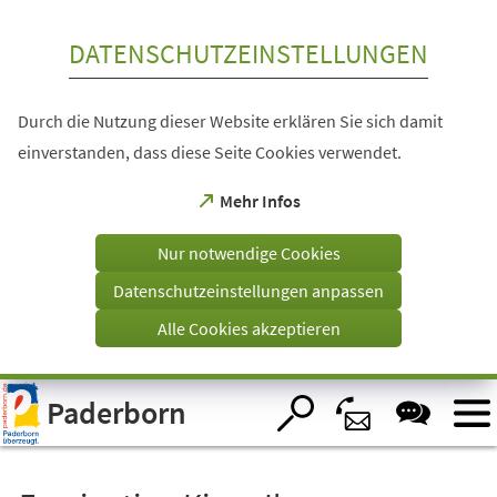
Inhalt anspringen
DATENSCHUTZEINSTELLUNGEN
Durch die Nutzung dieser Website erklären Sie sich damit
einverstanden, dass diese Seite Cookies verwendet.
(Öffnet
Mehr Infos
in
einem
Nur notwendige Cookies
neuen
Tab)
Datenschutzeinstellungen anpassen
Alle Cookies akzeptieren
Visuelle
Paderborn
Assistenzsoftware
öffnen.