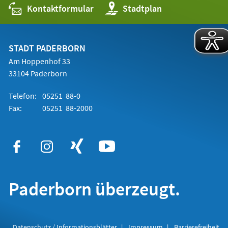
Kontaktformular
(Öffnet
Stadtplan
in
einem
neuen
Tab)
STADT PADERBORN
Am Hoppenhof 33
33104 Paderborn
Telefon:
05251 88-0
Fax:
05251 88-2000
Paderborn überzeugt.
Datenschutz / Informationsblätter
Impressum
Barrierefreiheit