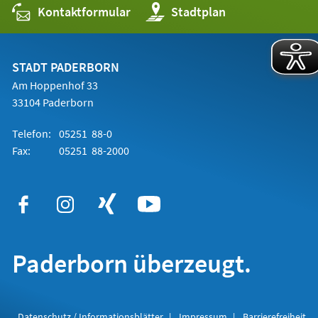
Kontaktformular
(Öffnet
Stadtplan
in
einem
neuen
Tab)
STADT PADERBORN
Am Hoppenhof 33
33104 Paderborn
Telefon:
05251 88-0
Fax:
05251 88-2000
Paderborn überzeugt.
Datenschutz / Informationsblätter
Impressum
Barrierefreiheit