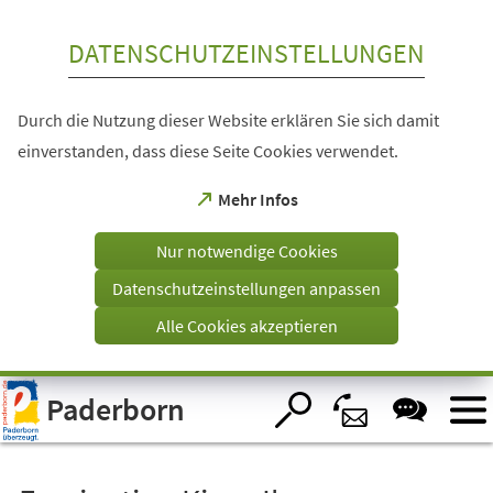
Inhalt anspringen
DATENSCHUTZEINSTELLUNGEN
Durch die Nutzung dieser Website erklären Sie sich damit
einverstanden, dass diese Seite Cookies verwendet.
(Öffnet
Mehr Infos
in
einem
Nur notwendige Cookies
neuen
Tab)
Datenschutzeinstellungen anpassen
Alle Cookies akzeptieren
Visuelle
Paderborn
Assistenzsoftware
öffnen.