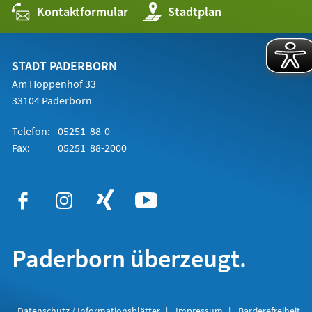
Kontaktformular
(Öffnet
Stadtplan
in
einem
neuen
Tab)
STADT PADERBORN
Am Hoppenhof 33
33104 Paderborn
Telefon:
05251 88-0
Fax:
05251 88-2000
Paderborn überzeugt.
Datenschutz / Informationsblätter
Impressum
Barrierefreiheit