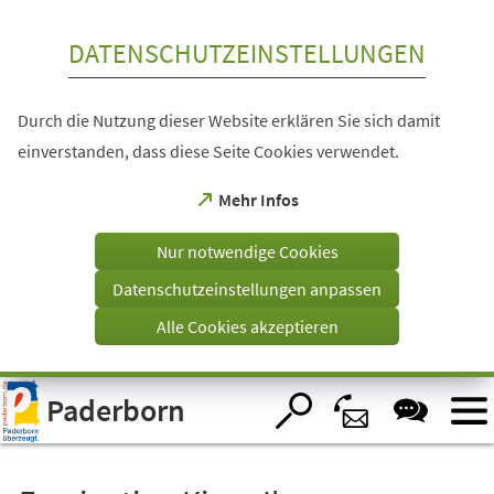
Inhalt anspringen
DATENSCHUTZEINSTELLUNGEN
Durch die Nutzung dieser Website erklären Sie sich damit
einverstanden, dass diese Seite Cookies verwendet.
(Öffnet
Mehr Infos
in
einem
Nur notwendige Cookies
neuen
Tab)
Datenschutzeinstellungen anpassen
Alle Cookies akzeptieren
Visuelle
Paderborn
Assistenzsoftware
öffnen.