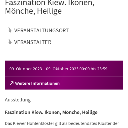
Faszination Kiew. Ikonen,
Mönche, Heilige
VERANSTALTUNGSORT
VERANSTALTER
Veranstaltungsinformationen
09. Oktober 2023
–
09. Oktober 2023
00:00
bis
23:59
(Öffnet
Weitere Informationen
in
einem
Ausstellung
neuen
Tab)
Faszination Kiew. Ikonen, Mönche, Heilige
Das Kiewer Höhlenkloster gilt als bedeutendstes Kloster der