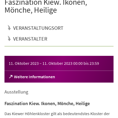
Faszination Kiew. Ikonen,
Mönche, Heilige
VERANSTALTUNGSORT
VERANSTALTER
Veranstaltungsinformationen
11. Oktober 2023
–
11. Oktober 2023
00:00
bis
23:59
(Öffnet
Weitere Informationen
in
einem
Ausstellung
neuen
Tab)
Faszination Kiew. Ikonen, Mönche, Heilige
Das Kiewer Höhlenkloster gilt als bedeutendstes Kloster der