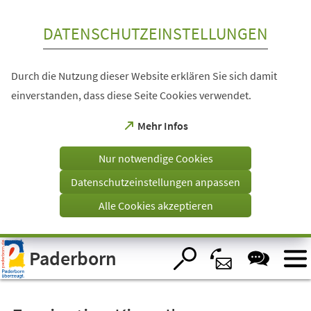
Inhalt anspringen
DATENSCHUTZEINSTELLUNGEN
Durch die Nutzung dieser Website erklären Sie sich damit
einverstanden, dass diese Seite Cookies verwendet.
(Öffnet
Mehr Infos
in
einem
Nur notwendige Cookies
neuen
Tab)
Datenschutzeinstellungen anpassen
Alle Cookies akzeptieren
Visuelle
Paderborn
Assistenzsoftware
öffnen.