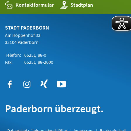
Kontaktformular
(Öffnet
Stadtplan
in
einem
neuen
Tab)
STADT PADERBORN
Am Hoppenhof 33
33104 Paderborn
Telefon:
05251 88-0
Fax:
05251 88-2000
Paderborn überzeugt.
Datenschutz / Informationsblätter
Impressum
Barrierefreiheit