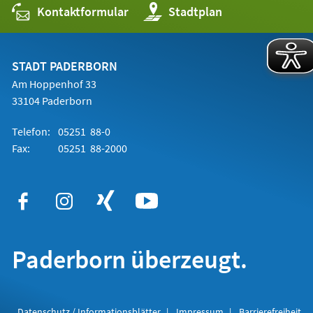
Kontaktformular
(Öffnet
Stadtplan
in
einem
neuen
Tab)
STADT PADERBORN
Am Hoppenhof 33
33104 Paderborn
Telefon:
05251 88-0
Fax:
05251 88-2000
Paderborn überzeugt.
Datenschutz / Informationsblätter
Impressum
Barrierefreiheit