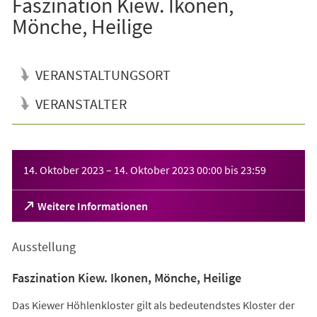
Faszination Kiew. Ikonen,
Mönche, Heilige
VERANSTALTUNGSORT
VERANSTALTER
Veranstaltungsinformationen
14. Oktober 2023
–
14. Oktober 2023
00:00
bis
23:59
(Öffnet
Weitere Informationen
in
einem
Ausstellung
neuen
Tab)
Faszination Kiew. Ikonen, Mönche, Heilige
Das Kiewer Höhlenkloster gilt als bedeutendstes Kloster der