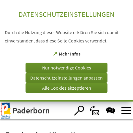
Inhalt anspringen
DATENSCHUTZEINSTELLUNGEN
Durch die Nutzung dieser Website erklären Sie sich damit
einverstanden, dass diese Seite Cookies verwendet.
(Öffnet
Mehr Infos
in
einem
Nur notwendige Cookies
neuen
Tab)
Datenschutzeinstellungen anpassen
Alle Cookies akzeptieren
Visuelle
Paderborn
Assistenzsoftware
öffnen.