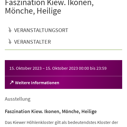
Faszination Kiew. Ikonen,
Mönche, Heilige
VERANSTALTUNGSORT
VERANSTALTER
Veranstaltungsinformationen
15. Oktober 2023
–
15. Oktober 2023
00:00
bis
23:59
(Öffnet
Weitere Informationen
in
einem
Ausstellung
neuen
Tab)
Faszination Kiew. Ikonen, Mönche, Heilige
Das Kiewer Höhlenkloster gilt als bedeutendstes Kloster der