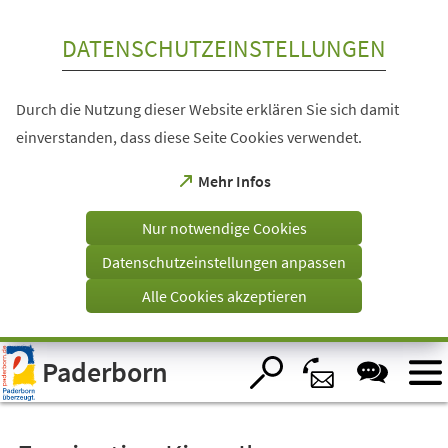
Inhalt anspringen
DATENSCHUTZEINSTELLUNGEN
Durch die Nutzung dieser Website erklären Sie sich damit
einverstanden, dass diese Seite Cookies verwendet.
(Öffnet
Mehr Infos
in
einem
Nur notwendige Cookies
neuen
Tab)
Datenschutzeinstellungen anpassen
Alle Cookies akzeptieren
Visuelle
Paderborn
Assistenzsoftware
öffnen.