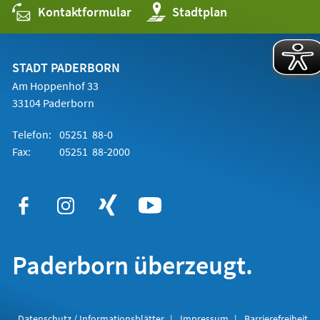
Kontaktformular
(Öffnet
Stadtplan
in
einem
neuen
Tab)
STADT PADERBORN
Am Hoppenhof 33
33104 Paderborn
Telefon:
05251 88-0
Fax:
05251 88-2000
Paderborn überzeugt.
Datenschutz / Informationsblätter
Impressum
Barrierefreiheit