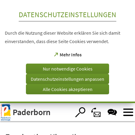
Inhalt anspringen
DATENSCHUTZEINSTELLUNGEN
Durch die Nutzung dieser Website erklären Sie sich damit
einverstanden, dass diese Seite Cookies verwendet.
(Öffnet
Mehr Infos
in
einem
Nur notwendige Cookies
neuen
Tab)
Datenschutzeinstellungen anpassen
Alle Cookies akzeptieren
Visuelle
Paderborn
Assistenzsoftware
öffnen.