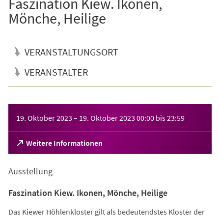
Faszination Kiew. Ikonen,
Mönche, Heilige
VERANSTALTUNGSORT
VERANSTALTER
Veranstaltungsinformationen
19. Oktober 2023
–
19. Oktober 2023
00:00
bis
23:59
(Öffnet
Weitere Informationen
in
einem
Ausstellung
neuen
Tab)
Faszination Kiew. Ikonen, Mönche, Heilige
Das Kiewer Höhlenkloster gilt als bedeutendstes Kloster der