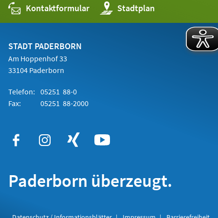
Kontaktformular
(Öffnet
Stadtplan
in
einem
neuen
Tab)
STADT PADERBORN
Am Hoppenhof 33
33104 Paderborn
Telefon:
05251 88-0
Fax:
05251 88-2000
Paderborn überzeugt.
Datenschutz / Informationsblätter
Impressum
Barrierefreiheit