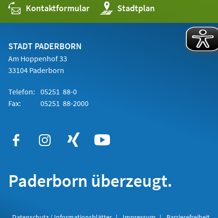
Kontaktformular
(Öffnet
Stadtplan
in
einem
neuen
Tab)
STADT PADERBORN
Am Hoppenhof 33
33104 Paderborn
Telefon:
05251 88-0
Fax:
05251 88-2000
Paderborn überzeugt.
Datenschutz / Informationsblätter
Impressum
Barrierefreiheit