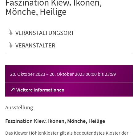
Faszination Kiew. Ikonen,
Mönche, Heilige
VERANSTALTUNGSORT
VERANSTALTER
Veranstaltungsinformationen
20. Oktober 2023
–
20. Oktober 2023
00:00
bis
23:59
(Öffnet
Weitere Informationen
in
einem
Ausstellung
neuen
Tab)
Faszination Kiew. Ikonen, Mönche, Heilige
Das Kiewer Höhlenkloster gilt als bedeutendstes Kloster der