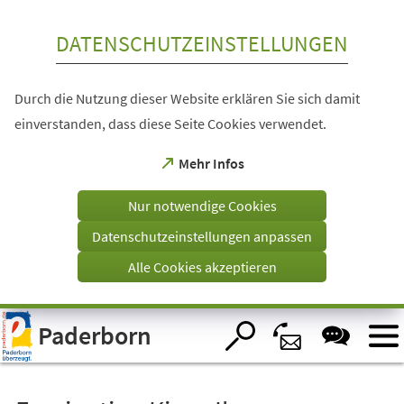
Inhalt anspringen
DATENSCHUTZEINSTELLUNGEN
Durch die Nutzung dieser Website erklären Sie sich damit
einverstanden, dass diese Seite Cookies verwendet.
(Öffnet
Mehr Infos
in
einem
Nur notwendige Cookies
neuen
Tab)
Datenschutzeinstellungen anpassen
Alle Cookies akzeptieren
Visuelle
Paderborn
Assistenzsoftware
öffnen.