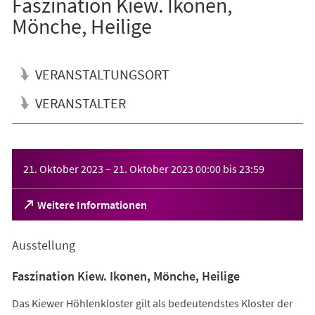
Faszination Kiew. Ikonen,
Mönche, Heilige
VERANSTALTUNGSORT
VERANSTALTER
Veranstaltungsinformationen
21. Oktober 2023
–
21. Oktober 2023
00:00
bis
23:59
(Öffnet
Weitere Informationen
in
einem
Ausstellung
neuen
Tab)
Faszination Kiew. Ikonen, Mönche, Heilige
Das Kiewer Höhlenkloster gilt als bedeutendstes Kloster der