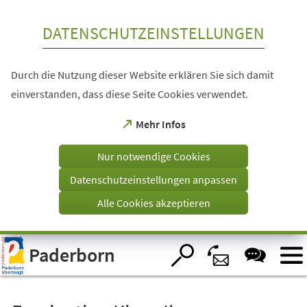
Inhalt anspringen
DATENSCHUTZEINSTELLUNGEN
Durch die Nutzung dieser Website erklären Sie sich damit
einverstanden, dass diese Seite Cookies verwendet.
(Öffnet
Mehr Infos
in
einem
Nur notwendige Cookies
neuen
Tab)
Datenschutzeinstellungen anpassen
Alle Cookies akzeptieren
Visuelle
Paderborn
Assistenzsoftware
öffnen.