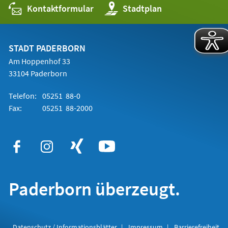
Kontaktformular
(Öffnet
Stadtplan
in
einem
neuen
Tab)
STADT PADERBORN
Am Hoppenhof 33
33104 Paderborn
Telefon:
05251 88-0
Fax:
05251 88-2000
Paderborn überzeugt.
Datenschutz / Informationsblätter
Impressum
Barrierefreiheit