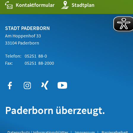
Kontaktformular
(Öffnet
Stadtplan
in
einem
neuen
Tab)
STADT PADERBORN
Am Hoppenhof 33
33104 Paderborn
Telefon:
05251 88-0
Fax:
05251 88-2000
Paderborn überzeugt.
Datenschutz / Informationsblätter
Impressum
Barrierefreiheit