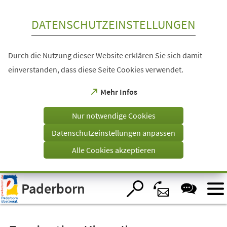
Inhalt anspringen
DATENSCHUTZEINSTELLUNGEN
Durch die Nutzung dieser Website erklären Sie sich damit
einverstanden, dass diese Seite Cookies verwendet.
(Öffnet
Mehr Infos
in
einem
Nur notwendige Cookies
neuen
Tab)
Datenschutzeinstellungen anpassen
Alle Cookies akzeptieren
Visuelle
Paderborn
Assistenzsoftware
öffnen.