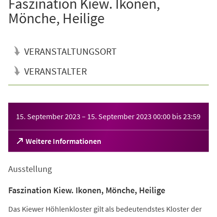
Faszination Kiew. Ikonen,
Mönche, Heilige
VERANSTALTUNGSORT
VERANSTALTER
Veranstaltungsinformationen
15. September 2023
–
15. September 2023
00:00
bis
23:59
(Öffnet
Weitere Informationen
in
einem
Ausstellung
neuen
Tab)
Faszination Kiew. Ikonen, Mönche, Heilige
Das Kiewer Höhlenkloster gilt als bedeutendstes Kloster der