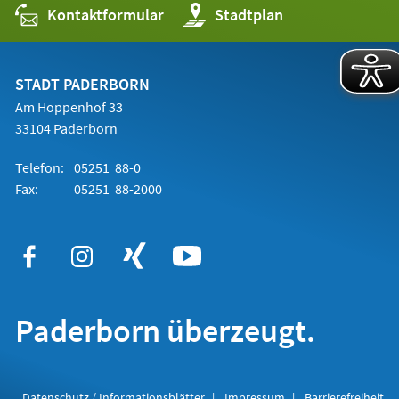
Kontaktformular
(Öffnet
Stadtplan
in
einem
neuen
Tab)
STADT PADERBORN
Am Hoppenhof 33
33104 Paderborn
Telefon:
05251 88-0
Fax:
05251 88-2000
Paderborn überzeugt.
Datenschutz / Informationsblätter
Impressum
Barrierefreiheit