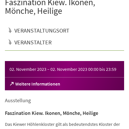
Faszination Kiew. Ikonen,
Mönche, Heilige
VERANSTALTUNGSORT
VERANSTALTER
Veranstaltungsinformationen
02. November 2023
–
02. November 2023
00:00
bis
23:59
(Öffnet
Weitere Informationen
in
einem
Ausstellung
neuen
Tab)
Faszination Kiew. Ikonen, Mönche, Heilige
Das Kiewer Höhlenkloster gilt als bedeutendstes Kloster der