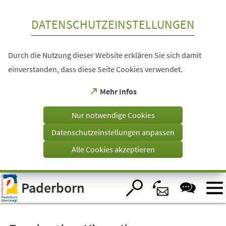
Inhalt anspringen
DATENSCHUTZEINSTELLUNGEN
Durch die Nutzung dieser Website erklären Sie sich damit
einverstanden, dass diese Seite Cookies verwendet.
(Öffnet
Mehr Infos
in
einem
Nur notwendige Cookies
neuen
Tab)
Datenschutzeinstellungen anpassen
Alle Cookies akzeptieren
Visuelle
Paderborn
Assistenzsoftware
öffnen.