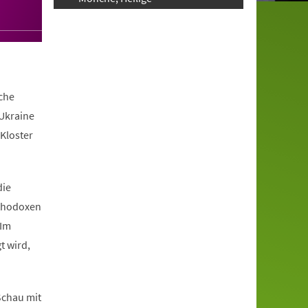
iche
 Ukraine
Kloster
die
rthodoxen
 Im
t wird,
 Schau mit