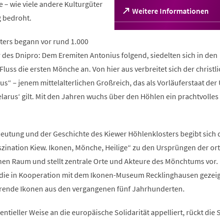
– wie viele andere Kulturgüter
(Öffnet
Weitere Informationen
g bedroht.
in
einem
neuen
sters begann vor rund 1.000
Tab)
 des Dnipro: Dem Eremiten Antonius folgend, siedelten sich in den
luss die ersten Mönche an. Von hier aus verbreitet sich der christl
us“ – jenem mittelalterlichen Großreich, das als Vorläuferstaat der
arus‘ gilt. Mit den Jahren wuchs über den Höhlen ein prachtvolles 
utung und der Geschichte des Kiewer Höhlenklosters begibt sich 
szination Kiew. Ikonen, Mönche, Heilige“ zu den Ursprüngen der o
hen Raum und stellt zentrale Orte und Akteure des Mönchtums vor.
 die in Kooperation mit dem Ikonen-Museum Recklinghausen gezeig
erende Ikonen aus den vergangenen fünf Jahrhunderten.
istentieller Weise an die europäische Solidarität appelliert, rückt die