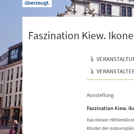
+
1
Faszination Kiew. Ikone
VERANSTALTU
VERANSTALTE
Ausstellung
Veranstaltungsinformationen
Faszination Kiew. Ik
Das Kiewer Höhlenkloste
Kloster der osteuropäis