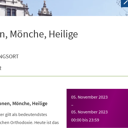
n, Mönche, Heilige
NGSORT
R
05. November 2023
onen, Mönche, Heilige
–
05. November 2023
r gilt als bedeutendstes
00:00
bis
23:59
chen Orthodoxie. Heute ist das