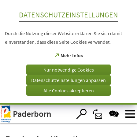
Inhalt anspringen
DATENSCHUTZEINSTELLUNGEN
Durch die Nutzung dieser Website erklären Sie sich damit
einverstanden, dass diese Seite Cookies verwendet.
(Öffnet
Mehr Infos
in
einem
Nur notwendige Cookies
neuen
Tab)
Datenschutzeinstellungen anpassen
Alle Cookies akzeptieren
Visuelle
Paderborn
Assistenzsoftware
öffnen.