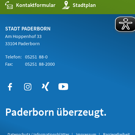
Kontaktformular
(Öffnet
Stadtplan
in
einem
neuen
Tab)
STADT PADERBORN
Am Hoppenhof 33
33104 Paderborn
Telefon:
05251 88-0
Fax:
05251 88-2000
Paderborn überzeugt.
Datenschutz / Informationsblätter
Impressum
Barrierefreiheit