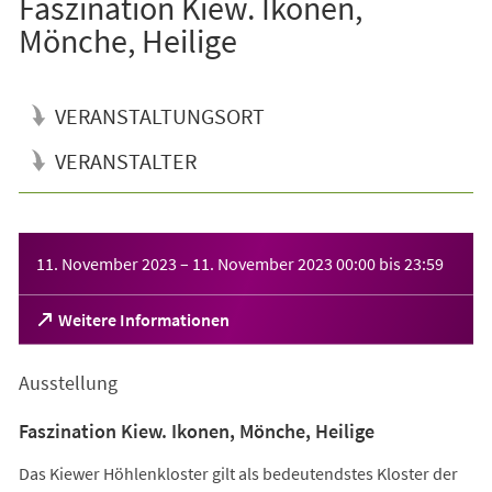
Faszination Kiew. Ikonen,
Mönche, Heilige
VERANSTALTUNGSORT
VERANSTALTER
Veranstaltungsinformationen
11. November 2023
–
11. November 2023
00:00
bis
23:59
(Öffnet
Weitere Informationen
in
einem
Ausstellung
neuen
Tab)
Faszination Kiew. Ikonen, Mönche, Heilige
Das Kiewer Höhlenkloster gilt als bedeutendstes Kloster der