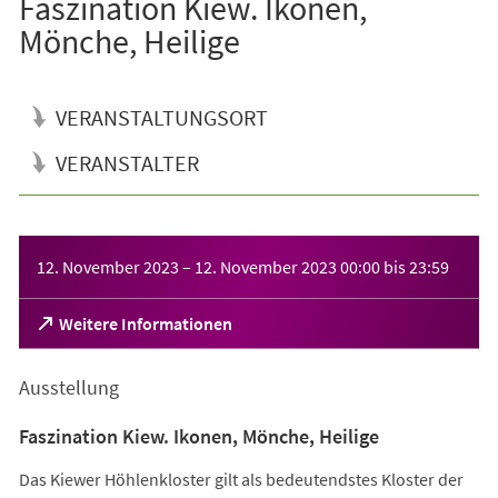
Faszination Kiew. Ikonen,
Mönche, Heilige
VERANSTALTUNGSORT
VERANSTALTER
Veranstaltungsinformationen
12. November 2023
–
12. November 2023
00:00
bis
23:59
(Öffnet
Weitere Informationen
in
einem
Ausstellung
neuen
Tab)
Faszination Kiew. Ikonen, Mönche, Heilige
Das Kiewer Höhlenkloster gilt als bedeutendstes Kloster der