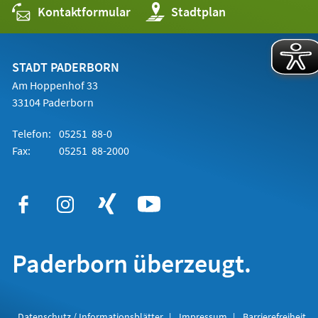
Kontaktformular
(Öffnet
Stadtplan
in
einem
neuen
Tab)
STADT PADERBORN
Am Hoppenhof 33
33104 Paderborn
Telefon:
05251 88-0
Fax:
05251 88-2000
Paderborn überzeugt.
Datenschutz / Informationsblätter
Impressum
Barrierefreiheit