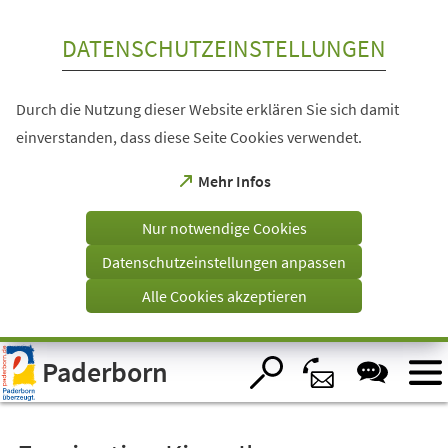
Inhalt anspringen
DATENSCHUTZEINSTELLUNGEN
Durch die Nutzung dieser Website erklären Sie sich damit
einverstanden, dass diese Seite Cookies verwendet.
(Öffnet
Mehr Infos
in
einem
Nur notwendige Cookies
neuen
Tab)
Datenschutzeinstellungen anpassen
Alle Cookies akzeptieren
Visuelle
Paderborn
Assistenzsoftware
öffnen.