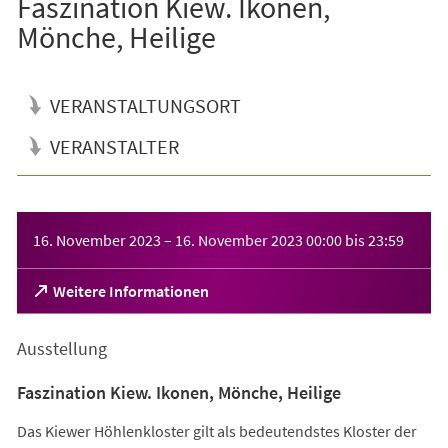
Faszination Kiew. Ikonen,
Mönche, Heilige
VERANSTALTUNGSORT
VERANSTALTER
Veranstaltungsinformationen
16. November 2023
–
16. November 2023
00:00
bis
23:59
(Öffnet
Weitere Informationen
in
einem
Ausstellung
neuen
Tab)
Faszination Kiew. Ikonen, Mönche, Heilige
Das Kiewer Höhlenkloster gilt als bedeutendstes Kloster der