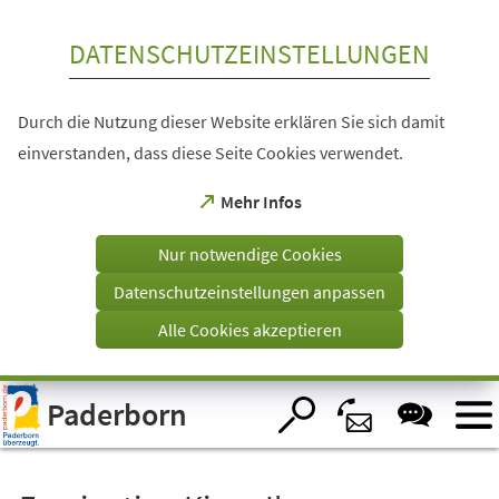
Inhalt anspringen
DATENSCHUTZEINSTELLUNGEN
Durch die Nutzung dieser Website erklären Sie sich damit
einverstanden, dass diese Seite Cookies verwendet.
(Öffnet
Mehr Infos
in
einem
Nur notwendige Cookies
neuen
Tab)
Datenschutzeinstellungen anpassen
Alle Cookies akzeptieren
Visuelle
Paderborn
Assistenzsoftware
öffnen.