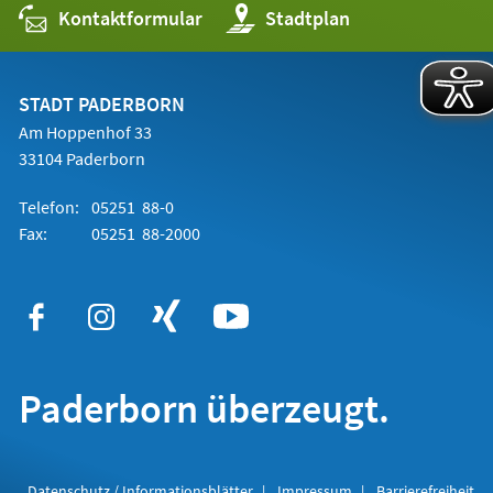
Kontaktformular
(Öffnet
Stadtplan
in
einem
neuen
Tab)
STADT PADERBORN
Am Hoppenhof 33
33104 Paderborn
Telefon:
05251 88-0
Fax:
05251 88-2000
Paderborn überzeugt.
Datenschutz / Informationsblätter
Impressum
Barrierefreiheit