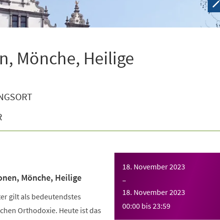
n, Mönche, Heilige
NGSORT
R
18. November 2023
onen, Mönche, Heilige
–
18. November 2023
r gilt als bedeutendstes
00:00
bis
23:59
chen Orthodoxie. Heute ist das