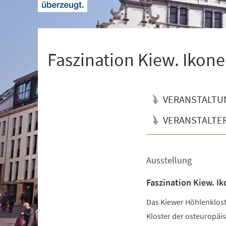
+
1
Faszination Kiew. Ikone
VERANSTALTU
VERANSTALTE
Ausstellung
Veranstaltungsinformationen
Faszination Kiew. Ik
Das Kiewer Höhlenkloste
Kloster der osteuropäis