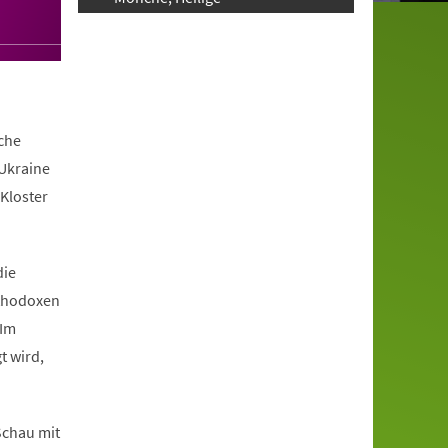
iche
 Ukraine
Kloster
die
rthodoxen
 Im
t wird,
 Schau mit