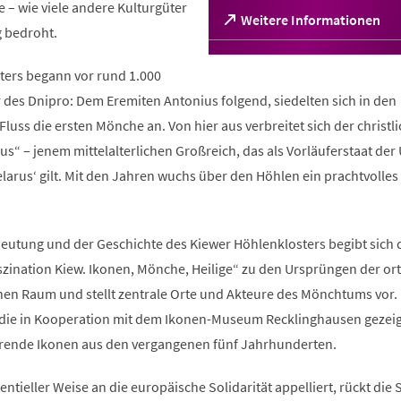
– wie viele andere Kulturgüter
(Öffnet
Weitere Informationen
g bedroht.
in
einem
neuen
sters begann vor rund 1.000
Tab)
 des Dnipro: Dem Eremiten Antonius folgend, siedelten sich in den
luss die ersten Mönche an. Von hier aus verbreitet sich der christl
us“ – jenem mittelalterlichen Großreich, das als Vorläuferstaat der
arus‘ gilt. Mit den Jahren wuchs über den Höhlen ein prachtvolles 
utung und der Geschichte des Kiewer Höhlenklosters begibt sich 
szination Kiew. Ikonen, Mönche, Heilige“ zu den Ursprüngen der o
hen Raum und stellt zentrale Orte und Akteure des Mönchtums vor.
 die in Kooperation mit dem Ikonen-Museum Recklinghausen gezeig
erende Ikonen aus den vergangenen fünf Jahrhunderten.
istentieller Weise an die europäische Solidarität appelliert, rückt die