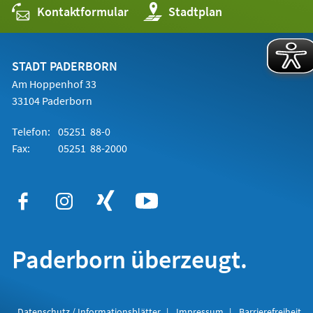
Kontaktformular
(Öffnet
Stadtplan
in
einem
neuen
Tab)
STADT PADERBORN
Am Hoppenhof 33
33104 Paderborn
Telefon:
05251 88-0
Fax:
05251 88-2000
Paderborn überzeugt.
Datenschutz / Informationsblätter
Impressum
Barrierefreiheit