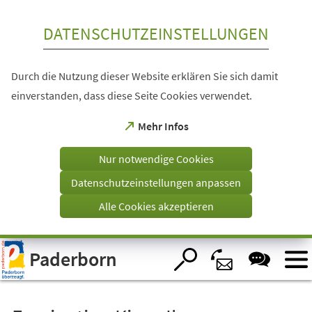
Inhalt anspringen
DATENSCHUTZEINSTELLUNGEN
Durch die Nutzung dieser Website erklären Sie sich damit
einverstanden, dass diese Seite Cookies verwendet.
(Öffnet
Mehr Infos
in
einem
Nur notwendige Cookies
neuen
Tab)
Datenschutzeinstellungen anpassen
Alle Cookies akzeptieren
Visuelle
Paderborn
Assistenzsoftware
öffnen.