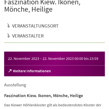
Faszination Kiew. Ikonen,
Mönche, Heilige
VERANSTALTUNGSORT
VERANSTALTER
Veranstaltungsinformationen
22. November 2023
–
22. November 2023
00:00
bis
23:59
(Öffnet
Weitere Informationen
in
einem
Ausstellung
neuen
Tab)
Faszination Kiew. Ikonen, Mönche, Heilige
Das Kiewer Höhlenkloster gilt als bedeutendstes Kloster der