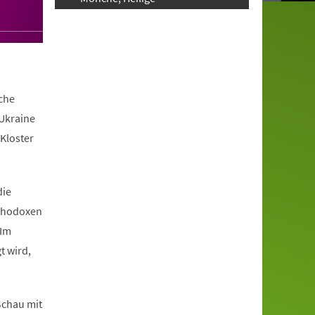
iche
 Ukraine
Kloster
die
rthodoxen
 Im
t wird,
 Schau mit