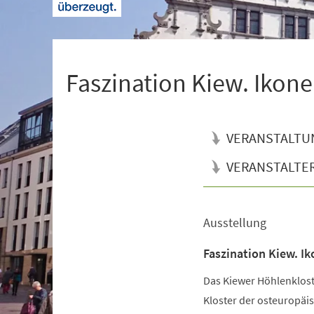
+
1
Faszination Kiew. Ikone
VERANSTALTU
VERANSTALTE
Ausstellung
Veranstaltungsinformationen
Faszination Kiew. Ik
Das Kiewer Höhlenkloste
Kloster der osteuropäis