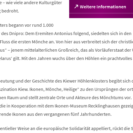
– wie viele andere Kulturgüter
(Öffnet
Weitere Informationen
g bedroht.
in
einem
neuen
sters begann vor rund 1.000
Tab)
 des Dnipro: Dem Eremiten Antonius folgend, siedelten sich in den
luss die ersten Mönche an. Von hier aus verbreitet sich der christl
us“ – jenem mittelalterlichen Großreich, das als Vorläuferstaat der
arus‘ gilt. Mit den Jahren wuchs über den Höhlen ein prachtvolles 
utung und der Geschichte des Kiewer Höhlenklosters begibt sich 
szination Kiew. Ikonen, Mönche, Heilige“ zu den Ursprüngen der o
hen Raum und stellt zentrale Orte und Akteure des Mönchtums vor.
 die in Kooperation mit dem Ikonen-Museum Recklinghausen gezeig
erende Ikonen aus den vergangenen fünf Jahrhunderten.
istentieller Weise an die europäische Solidarität appelliert, rückt die