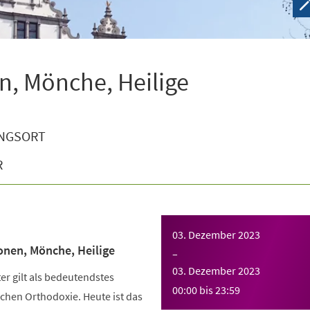
n, Mönche, Heilige
NGSORT
R
03. Dezember 2023
onen, Mönche, Heilige
–
03. Dezember 2023
r gilt als bedeutendstes
00:00
bis
23:59
chen Orthodoxie. Heute ist das