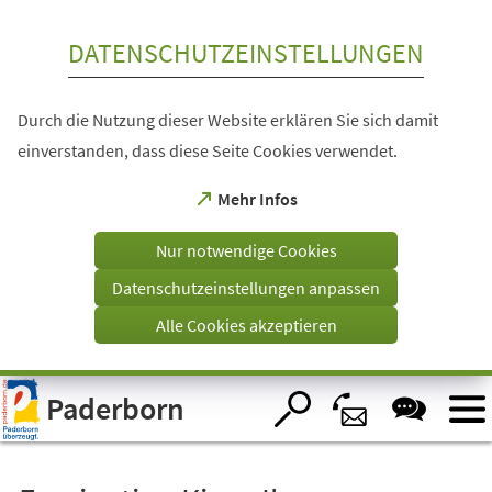
Inhalt anspringen
DATENSCHUTZEINSTELLUNGEN
Durch die Nutzung dieser Website erklären Sie sich damit
einverstanden, dass diese Seite Cookies verwendet.
(Öffnet
Mehr Infos
in
einem
Nur notwendige Cookies
neuen
Tab)
Datenschutzeinstellungen anpassen
Alle Cookies akzeptieren
Visuelle
Paderborn
Assistenzsoftware
öffnen.