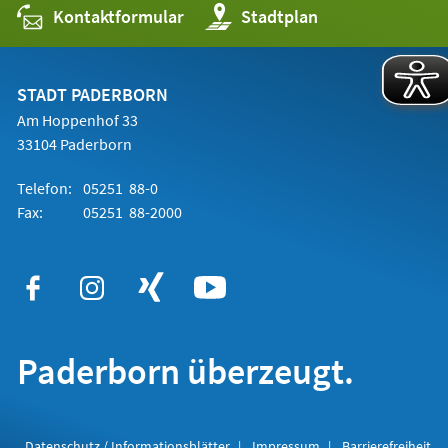
Kontaktformular
(Öffnet
Stadtplan
in
einem
neuen
Tab)
STADT PADERBORN
Am Hoppenhof 33
33104 Paderborn
Telefon:
05251 88-0
Fax:
05251 88-2000
Paderborn überzeugt.
Datenschutz / Informationsblätter
Impressum
Barrierefreiheit