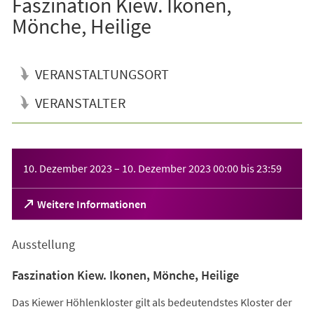
Faszination Kiew. Ikonen,
Mönche, Heilige
VERANSTALTUNGSORT
VERANSTALTER
Veranstaltungsinformationen
10. Dezember 2023
–
10. Dezember 2023
00:00
bis
23:59
(Öffnet
Weitere Informationen
in
einem
Ausstellung
neuen
Tab)
Faszination Kiew. Ikonen, Mönche, Heilige
Das Kiewer Höhlenkloster gilt als bedeutendstes Kloster der