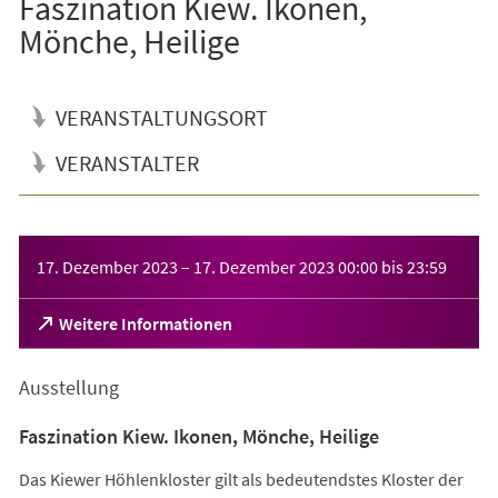
Faszination Kiew. Ikonen,
Mönche, Heilige
VERANSTALTUNGSORT
VERANSTALTER
Veranstaltungsinformationen
17. Dezember 2023
–
17. Dezember 2023
00:00
bis
23:59
(Öffnet
Weitere Informationen
in
einem
Ausstellung
neuen
Tab)
Faszination Kiew. Ikonen, Mönche, Heilige
Das Kiewer Höhlenkloster gilt als bedeutendstes Kloster der