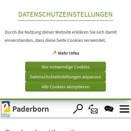
Inhalt anspringen
DATENSCHUTZEINSTELLUNGEN
Durch die Nutzung dieser Website erklären Sie sich damit
einverstanden, dass diese Seite Cookies verwendet.
(Öffnet
Mehr Infos
in
einem
Nur notwendige Cookies
neuen
Tab)
Datenschutzeinstellungen anpassen
Alle Cookies akzeptieren
Visuelle
Paderborn
Assistenzsoftware
öffnen.