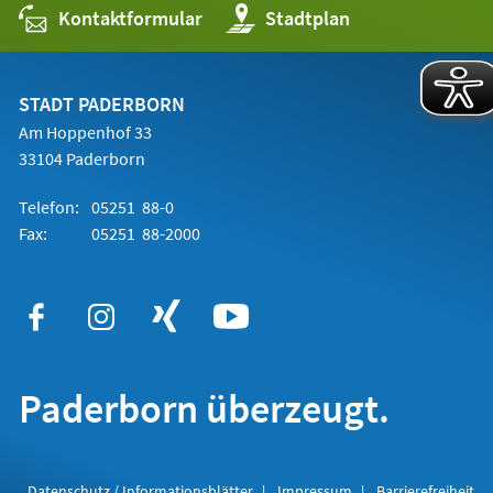
Kontaktformular
(Öffnet
Stadtplan
in
einem
neuen
Tab)
STADT PADERBORN
Am Hoppenhof 33
33104 Paderborn
Telefon:
05251 88-0
Fax:
05251 88-2000
Paderborn überzeugt.
Datenschutz / Informationsblätter
Impressum
Barrierefreiheit