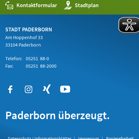
Kontaktformular
(Öffnet
Stadtplan
in
einem
neuen
Tab)
STADT PADERBORN
Am Hoppenhof 33
33104 Paderborn
Telefon:
05251 88-0
Fax:
05251 88-2000
Paderborn überzeugt.
Datenschutz / Informationsblätter
Impressum
Barrierefreiheit