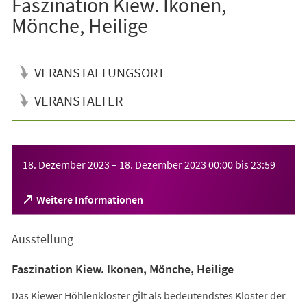
Faszination Kiew. Ikonen,
Mönche, Heilige
VERANSTALTUNGSORT
VERANSTALTER
Veranstaltungsinformationen
18. Dezember 2023
–
18. Dezember 2023
00:00
bis
23:59
(Öffnet
Weitere Informationen
in
einem
Ausstellung
neuen
Tab)
Faszination Kiew. Ikonen, Mönche, Heilige
Das Kiewer Höhlenkloster gilt als bedeutendstes Kloster der