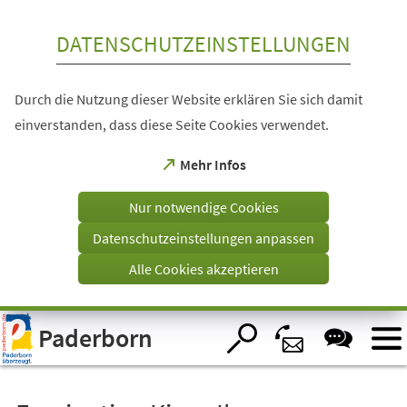
Inhalt anspringen
DATENSCHUTZEINSTELLUNGEN
Durch die Nutzung dieser Website erklären Sie sich damit
einverstanden, dass diese Seite Cookies verwendet.
(Öffnet
Mehr Infos
in
einem
Nur notwendige Cookies
neuen
Tab)
Datenschutzeinstellungen anpassen
Alle Cookies akzeptieren
Visuelle
Paderborn
Assistenzsoftware
öffnen.