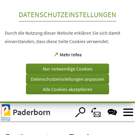
Inhalt anspringen
DATENSCHUTZEINSTELLUNGEN
Durch die Nutzung dieser Website erklären Sie sich damit
einverstanden, dass diese Seite Cookies verwendet.
(Öffnet
Mehr Infos
in
einem
Nur notwendige Cookies
neuen
Tab)
Datenschutzeinstellungen anpassen
Alle Cookies akzeptieren
Visuelle
Paderborn
Assistenzsoftware
öffnen.