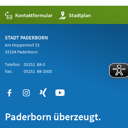
Kontaktformular
(Öffnet
Stadtplan
in
einem
neuen
Tab)
STADT PADERBORN
Am Hoppenhof 33
33104 Paderborn
Telefon:
05251 88-0
Fax:
05251 88-2000
Paderborn überzeugt.