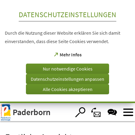
Inhalt anspringen
DATENSCHUTZEINSTELLUNGEN
Durch die Nutzung dieser Website erklären Sie sich damit
einverstanden, dass diese Seite Cookies verwendet.
(Öffnet
Mehr Infos
in
einem
Nur notwendige Cookies
neuen
Tab)
Datenschutzeinstellungen anpassen
Alle Cookies akzeptieren
Visuelle
Paderborn
Assistenzsoftware
öffnen.