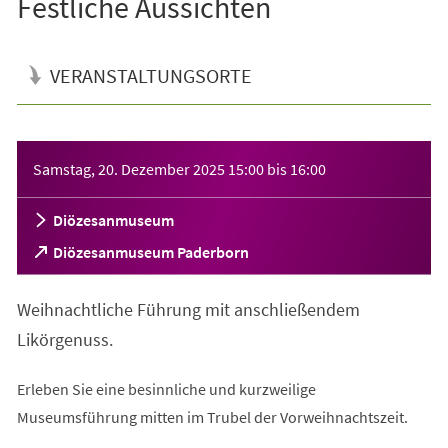
Festliche Aussichten
VERANSTALTUNGSORTE
Veranstaltungsinformationen
Samstag, 20. Dezember 2025
15:00
bis
16:00
Diözesanmuseum
(Öffnet
Diözesanmuseum Paderborn
in
einem
Weihnachtliche Führung mit anschließendem
neuen
Tab)
Likörgenuss.
Erleben Sie eine besinnliche und kurzweilige
Museumsführung mitten im Trubel der Vorweihnachtszeit.