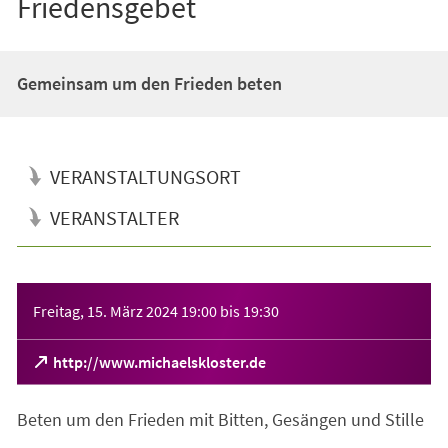
Friedensgebet
Gemeinsam um den Frieden beten
VERANSTALTUNGSORT
VERANSTALTER
Veranstaltungsinformationen
Freitag, 15. März 2024
19:00
bis
19:30
(Öffnet
http://www.michaelskloster.de
in
einem
Beten um den Frieden mit Bitten, Gesängen und Stille
neuen
Tab)