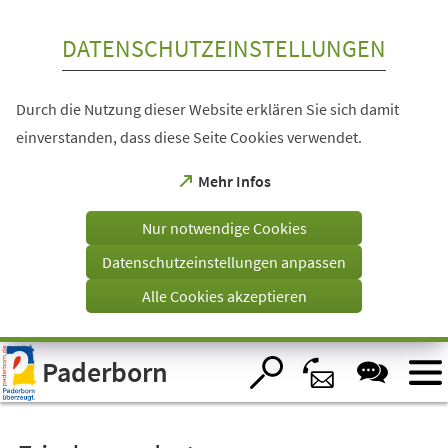
Inhalt anspringen
DATENSCHUTZEINSTELLUNGEN
Durch die Nutzung dieser Website erklären Sie sich damit
einverstanden, dass diese Seite Cookies verwendet.
(Öffnet
Mehr Infos
in
einem
Nur notwendige Cookies
neuen
Tab)
Datenschutzeinstellungen anpassen
Alle Cookies akzeptieren
Visuelle
Paderborn
Assistenzsoftware
öffnen.