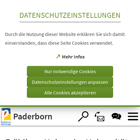
Inhalt anspringen
DATENSCHUTZEINSTELLUNGEN
Durch die Nutzung dieser Website erklären Sie sich damit
einverstanden, dass diese Seite Cookies verwendet.
(Öffnet
Mehr Infos
in
einem
Nur notwendige Cookies
neuen
Tab)
Datenschutzeinstellungen anpassen
Alle Cookies akzeptieren
Visuelle
Paderborn
Assistenzsoftware
öffnen.