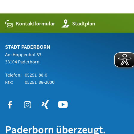
Kontaktformular
(Öffnet
Stadtplan
in
einem
neuen
Tab)
STADT PADERBORN
Am Hoppenhof 33
33104 Paderborn
Telefon:
05251 88-0
Fax:
05251 88-2000
Paderborn überzeugt.