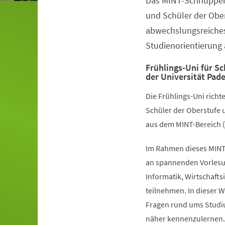
Das MINT-Schnupper
Veranstaltungsinformationen
und Schüler der Ober
abwechslungsreiches
Studienorientierung
Frühlings-Uni für S
der Universität Pad
Die Frühlings-Uni richt
Schüler der Oberstufe 
aus dem MINT-Bereich (
Im Rahmen dieses MINT
an spannenden Vorlesu
Informatik, Wirtschaft
teilnehmen. In dieser 
Fragen rund ums Studiu
näher kennenzulernen.