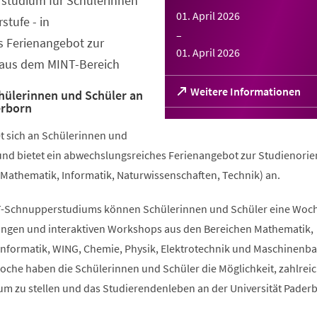
studium für Schülerinnen
01. April 2026
stufe - in
–
 Ferienangebot zur
01. April 2026
 aus dem MINT-Bereich
(Öffnet
Weitere Informationen
chülerinnen und Schüler an
in
erborn
einem
neuen
et sich an Schülerinnen und
Tab)
und bietet ein abwechslungsreiches Ferienangebot zur Studienorie
Mathematik, Informatik, Naturwissenschaften, Technik) an.
-Schnupperstudiums können Schülerinnen und Schüler eine Woch
ngen und interaktiven Workshops aus den Bereichen Mathematik,
sinformatik, WING, Chemie, Physik, Elektrotechnik und Maschinenb
Woche haben die Schülerinnen und Schüler die Möglichkeit, zahlrei
m zu stellen und das Studierendenleben an der Universität Pader