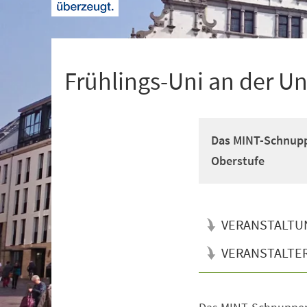
+
1
Frühlings-Uni an der Un
Das MINT-Schnuppe
Oberstufe
VERANSTALTU
VERANSTALTE