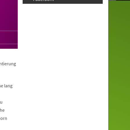
ntierung
e lang
au
che
born