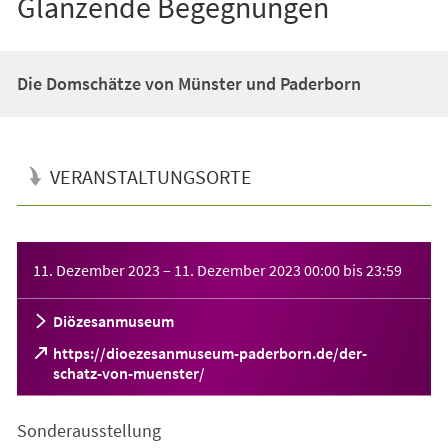
Glänzende Begegnungen
Die Domschätze von Münster und Paderborn
VERANSTALTUNGSORTE
Veranstaltungsinformationen
11. Dezember 2023
–
11. Dezember 2023
00:00
bis
23:59
Diözesanmuseum
https://dioezesanmuseum-paderborn.de/der-
(Öffnet
schatz-von-muenster/
in
einem
Sonderausstellung
neuen