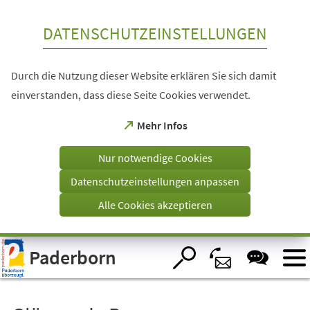
Inhalt anspringen
DATENSCHUTZEINSTELLUNGEN
Durch die Nutzung dieser Website erklären Sie sich damit
einverstanden, dass diese Seite Cookies verwendet.
(Öffnet
Mehr Infos
in
einem
Nur notwendige Cookies
neuen
Tab)
Datenschutzeinstellungen anpassen
Alle Cookies akzeptieren
Visuelle
Paderborn
Assistenzsoftware
öffnen.