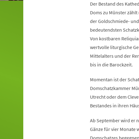
Der Bestand des Kathedr
Doms zu Münster zählt 
der Goldschmiede- und d
bedeutendsten Schat
Von kostbaren Reliquia
wertvolle liturgische 
Mittelalters und der Re
bis in die Barockzeit.
Momentan ist der Schat
Domschatzkammer Münst
Utrecht oder dem Cleve
Bestandes in ihren Häu
Ab September wird er 
Gänze für vier Monate 
Domschatzes begegnen: