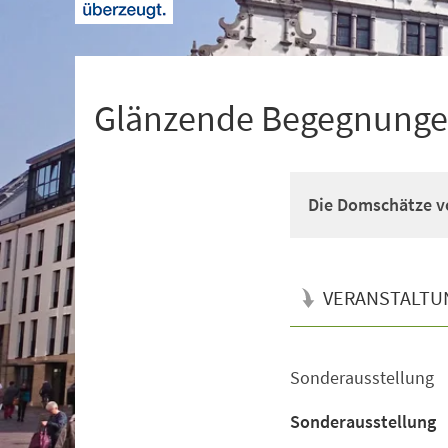
+
1
Glänzende Begegnung
Die Domschätze v
VERANSTALTU
Sonderausstellung
Veranstaltungsinformationen
Sonderausstellung