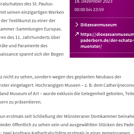
18. Dezember 2023
alschatzes des St. Paulus-
00:00
bis
23:59
mit seinen einzigartigen Werken
er Textilkunst zu einer der
Diözesanmuseum
zkammer-Sammlungen Europas.
https://dioezesanmuseum
ren des 11. Jahrhunderts über
paderborn.de/der-schatz-
Geräte und Paramente des
(Öffnet
muenster/
in
naissance spannt sich der Bogen
einem
neuen
Tab)
z nicht zu sehen, sondern wegen des geplanten Neubaus der
er eingelagert. Hochrangigen Museen – z. B. dem Catherijneconv
land Museum of Art – wurde exklusiv die Gelegenheit geboten, Teil
sern zu präsentieren.
nun erstmals seit Schließung der Münsteraner Domkammer beinahe
wieder öffentlich zu sehen sein und ausgewählten Stücken des Pad
 zwei kostbare Kathedralschätze erstmals in einer gemeinsamen