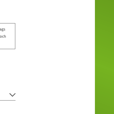
tags
woch