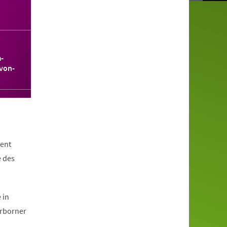
-
von-
ent
e des
 in
erborner