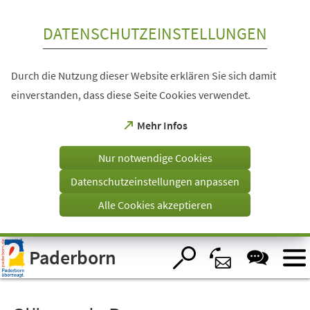
Inhalt anspringen
DATENSCHUTZEINSTELLUNGEN
Durch die Nutzung dieser Website erklären Sie sich damit
einverstanden, dass diese Seite Cookies verwendet.
(Öffnet
Mehr Infos
in
einem
Nur notwendige Cookies
neuen
Tab)
Datenschutzeinstellungen anpassen
Alle Cookies akzeptieren
Visuelle
Paderborn
Assistenzsoftware
öffnen.