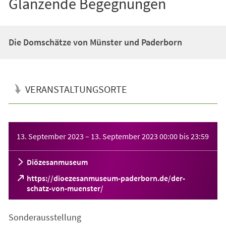
Glänzende Begegnungen
Die Domschätze von Münster und Paderborn
VERANSTALTUNGSORTE
Veranstaltungsinformationen
13. September 2023
–
13. September 2023
00:00
bis
23:59
Diözesanmuseum
https://dioezesanmuseum-paderborn.de/der-
(Öffnet
schatz-von-muenster/
in
einem
Sonderausstellung
neuen