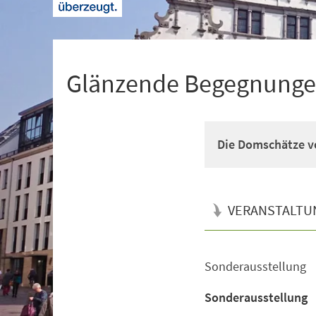
+
1
Glänzende Begegnung
Die Domschätze v
VERANSTALTU
Sonderausstellung
Veranstaltungsinformationen
Sonderausstellung