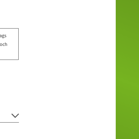
tags
woch