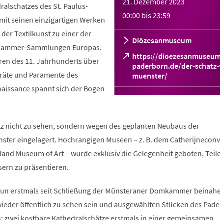
21. Dezember 2023
alschatzes des St. Paulus-
00:00
bis
23:59
mit seinen einzigartigen Werken
er Textilkunst zu einer der
Diözesanmuseum
zkammer-Sammlungen Europas.
https://dioezesanmuseum
ren des 11. Jahrhunderts über
paderborn.de/der-schatz-
Geräte und Paramente des
(Öffnet
muenster/
in
naissance spannt sich der Bogen
einem
neuen
Tab)
z nicht zu sehen, sondern wegen des geplanten Neubaus der
er eingelagert. Hochrangigen Museen – z. B. dem Catherijneconv
land Museum of Art – wurde exklusiv die Gelegenheit geboten, Teil
sern zu präsentieren.
nun erstmals seit Schließung der Münsteraner Domkammer beinahe
wieder öffentlich zu sehen sein und ausgewählten Stücken des Pad
 zwei kostbare Kathedralschätze erstmals in einer gemeinsamen