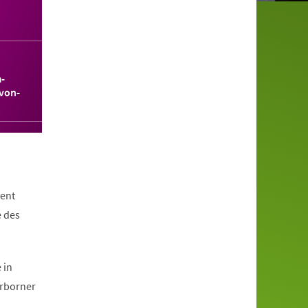
-
von-
ent
e des
 in
erborner