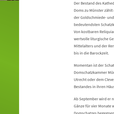
Der Bestand des Kathedr
Doms zu Münster zählt 
der Goldschmiede- und d
bedeutendsten Schat
Von kostbaren Reliquia
wertvolle liturgische 
Mittelalters und der Re
bis in die Barockzeit.
Momentan ist der Schat
Domschatzkammer Münst
Utrecht oder dem Cleve
Bestandes in ihren Häu
Ab September wird er 
Gänze für vier Monate 
Domschatzes begegnen: