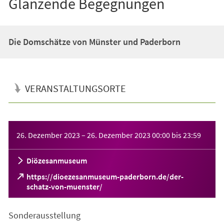
Glänzende Begegnungen
Die Domschätze von Münster und Paderborn
VERANSTALTUNGSORTE
Veranstaltungsinformationen
26. Dezember 2023
–
26. Dezember 2023
00:00
bis
23:59
Diözesanmuseum
https://dioezesanmuseum-paderborn.de/der-
(Öffnet
schatz-von-muenster/
in
einem
Sonderausstellung
neuen