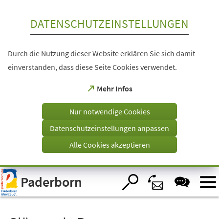
Inhalt anspringen
DATENSCHUTZEINSTELLUNGEN
Durch die Nutzung dieser Website erklären Sie sich damit
einverstanden, dass diese Seite Cookies verwendet.
(Öffnet
Mehr Infos
in
einem
Nur notwendige Cookies
neuen
Tab)
Datenschutzeinstellungen anpassen
Alle Cookies akzeptieren
Visuelle
Paderborn
Assistenzsoftware
öffnen.