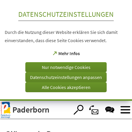
Inhalt anspringen
DATENSCHUTZEINSTELLUNGEN
Durch die Nutzung dieser Website erklären Sie sich damit
einverstanden, dass diese Seite Cookies verwendet.
(Öffnet
Mehr Infos
in
einem
Nur notwendige Cookies
neuen
Tab)
Datenschutzeinstellungen anpassen
Alle Cookies akzeptieren
Visuelle
Paderborn
Assistenzsoftware
öffnen.