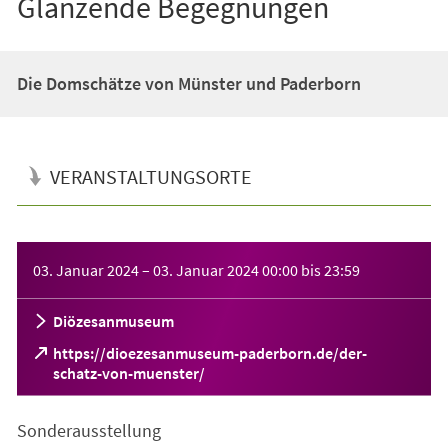
Glänzende Begegnungen
Die Domschätze von Münster und Paderborn
VERANSTALTUNGSORTE
Veranstaltungsinformationen
03. Januar 2024
–
03. Januar 2024
00:00
bis
23:59
Diözesanmuseum
https://dioezesanmuseum-paderborn.de/der-
(Öffnet
schatz-von-muenster/
in
einem
Sonderausstellung
neuen